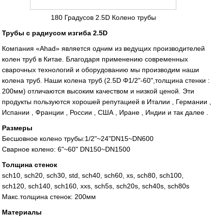
180 Градусов 2.5D Колено трубы
Трубы с радиусом изгиба 2.5D
Компания «Ahad» является одним из ведущих производителей
колен труб в Китае. Благодаря применению современных
сварочных технологий и оборудованию мы производим наши
колена труб. Наши колена труб (2.5D Φ1/2"-60",толщина стенки :
200мм) отличаются высоким качеством и низкой ценой. Эти
продукты пользуются хорошей репутацией в Италии , Германии ,
Испании , Франции , России , США , Иране , Индии и так далее .
Размеры
Бесшовное колено трубы:1/2"~24"DN15~DN600
Сварное колено: 6"~60" DN150~DN1500
Толщина стенок
sch10, sch20, sch30, std, sch40, sch60, xs, sch80, sch100,
sch120, sch140, sch160, xxs, sch5s, sch20s, sch40s, sch80s
Макс.толщина стенок: 200мм
Материалы