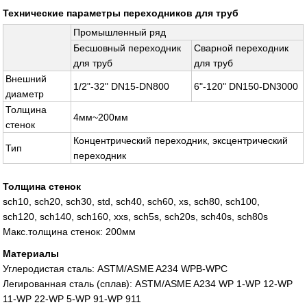
Технические параметры переходников для труб
Промышленный ряд
Бесшовный переходник
Сварной переходник
для труб
для труб
Внешний
1/2"-32" DN15-DN800
6"-120" DN150-DN3000
диаметр
Толщина
4мм~200мм
стенок
Концентрический переходник, эксцентрический
Тип
переходник
Толщина стенок
sch10, sch20, sch30, std, sch40, sch60, xs, sch80, sch100,
sch120, sch140, sch160, xxs, sch5s, sch20s, sch40s, sch80s
Макс.толщина стенок: 200мм
Материалы
Углеродистая сталь: ASTM/ASME A234 WPB-WPC
Легированная сталь (сплав): ASTM/ASME A234 WP 1-WP 12-WP
11-WP 22-WP 5-WP 91-WP 911